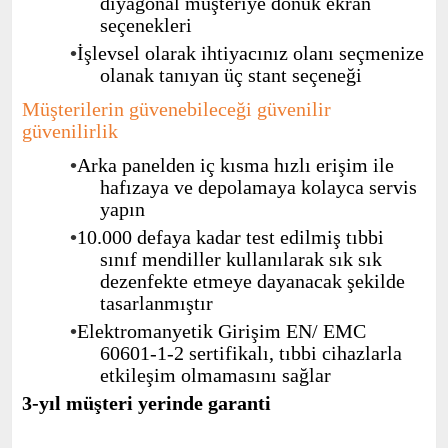
diyagonal
müşteriye
dönük
ekran
seçenekleri
•
İşlevsel
olarak
ihtiyacınız
olanı
seçmenize
olanak
tanıyan
üç
stant
seçeneği
Müşterilerin
güvenebileceği
güvenilir
güvenilirlik
•
Arka
panelden
iç
kısma
hızlı
erişim
ile
hafızaya
ve
depolamaya
kolayca
servis
yapın
•
10.000 defaya
kadar test edilmiş
tıbbi
sınıf
mendiller
kullanılarak
sık
sık
dezenfekte
etmeye
dayanacak
şekilde
tasarlanmıştır
•
Elektromanyetik
Girişim EN/ EMC
60601-1-2 sertifikalı, tıbbi
cihazlarla
etkileşim
olmamasını
sağlar
3-yıl müşteri yerinde garanti