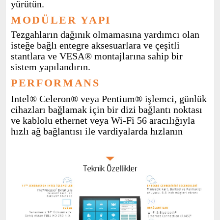
yürütün.
MODÜLER YAPI
Tezgahların
dağınık
olmamasına
yardımcı
olan
isteğe
bağlı
entegre
aksesuarlara
ve
çeşitli
stantlara
ve VESA® montajlarına
sahip
bir
sistem
yapılandırın.
PERFORMANS
Intel® Celeron® veya Pentium® işlemci, günlük
cihazları
bağlamak
için
bir dizi bağlantı
noktası
ve
kablolu ethernet veya Wi-Fi 56 aracılığıyla
hızlı
ağ
bağlantısı
ile
vardiyalarda
hızlanın