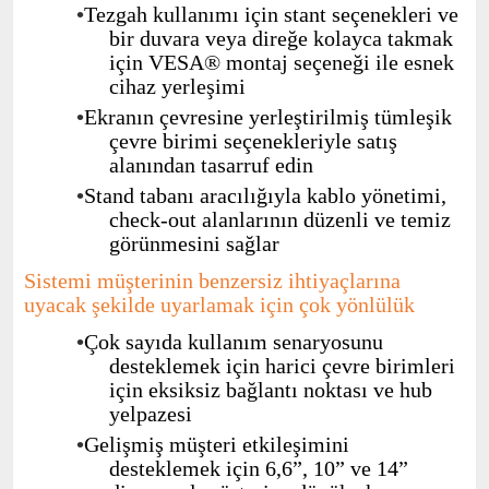
•
Tezgah
kullanımı
için
stant
seçenekleri
ve
bir
duvara
veya
direğe
kolayca
takmak
için VESA® montaj
seçeneği
ile
esnek
cihaz
yerleşimi
•
Ekranın
çevresine
yerleştirilmiş
tümleşik
çevre
birimi
seçenekleriyle
satış
alanından
tasarruf
edin
•
Stand tabanı
aracılığıyla
kablo
yönetimi,
check-out alanlarının
düzenli
ve
temiz
görünmesini
sağlar
Sistemi
müşterinin
benzersiz
ihtiyaçlarına
uyacak
şekilde
uyarlamak
için
çok
yönlülük
•
Çok
sayıda
kullanım
senaryosunu
desteklemek
için
harici
çevre
birimleri
için
eksiksiz
bağlantı
noktası
ve hub
yelpazesi
•
Gelişmiş
müşteri
etkileşimini
desteklemek
için 6,6”, 10” ve 14”