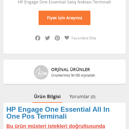
HP Engage One Essential Satış Noktası Terminali
Fiyat İçin Arayınız
Facebook
Twitter
Pinterest
Favorilere Ekle
ORJINAL ÜRÜNLER
Ürünlerimiz %100 orjinaldir.
Ürün Bilgisi
Yorumlar
(0)
HP Engage One Essential All In
One Pos Terminali
Bu ürün müşteri istekleri doğrultusunda