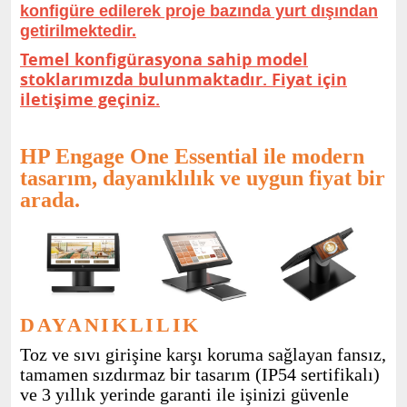
konfigüre edilerek proje bazında yurt dışından
getirilmektedir.
Temel konfigürasyona sahip model
stoklarımızda bulunmaktadır. Fiyat için
iletişime geçiniz.
HP Engage One Essential ile modern
tasarım, dayanıklılık ve uygun fiyat bir
arada.
DAYANIKLILIK
Toz
ve
sıvı
girişine
karşı
koruma
sağlayan
fansız,
tamamen
sızdırmaz
bir
tasarım (IP54 sertifikalı)
ve 3 yıllık
yerinde
garanti
ile
işinizi
güvenle