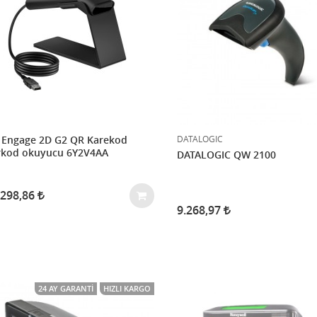
DATALOGIC
 Engage 2D G2 QR Karekod
rkod okuyucu 6Y2V4AA
DATALOGIC QW 2100
.298,86
9.268,97
24 AY GARANTI
HIZLI KARGO