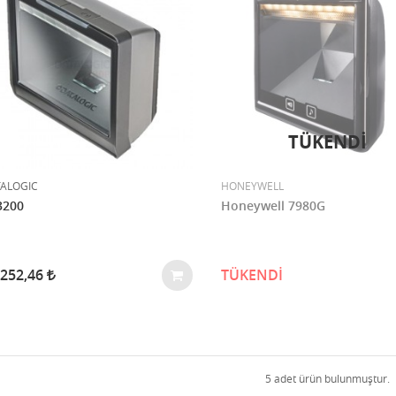
TÜKENDI
ALOGIC
HONEYWELL
3200
Honeywell 7980G
.252,46
TÜKENDİ
5 adet ürün bulunmuştur.