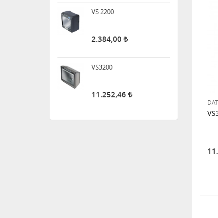
VS 2200
2.384,00
VS3200
11.252,46
DAT
VS
11