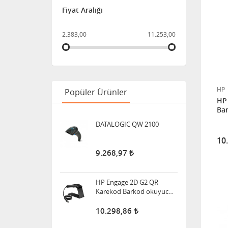
Fiyat Aralığı
2.383,00
11.253,00
HP
Popüler Ürünler
HP
Ba
DATALOGIC QW 2100
10
9.268,97
HP Engage 2D G2 QR
Karekod Barkod okuyucu
6Y2V4AA
10.298,86