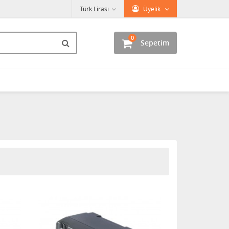
Türk Lirası
Üyelik
0
Sepetim