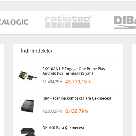
İndirimdekiler
5XY10AA HP Engage One Prime Plus
Android Pos Terminali (Siyah)
43.770,15
51.494,29
IBM - Toshiba kompakt Para Çekmecesi
6.436,79
12.873,57
DK-410 Para Çekmecesi