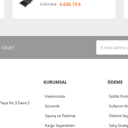
4.648,79
9.297,58
 Olun!
KURUMSAL
ÖDEME
Hakkımızda
Gizlilik Poli
laza No:3 Daire:3
Güvenlik
Kullanım Ko
Sipariş ve Teslimat
Ödeme Seçe
Kargo Seçenekleri
Satış Sözle