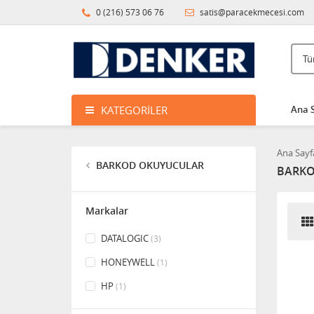
0 (216) 573 06 76
satis@paracekmecesi.com
KATEGORILER
Ana 
Ana Sayf
BARKOD OKUYUCULAR
BARKO
Markalar
DATALOGIC
(3)
HONEYWELL
(1)
HP
(1)