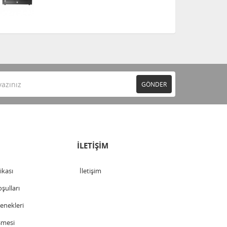
GÖNDER
İLETİŞİM
tikası
İletişim
şulları
nekleri
şmesi