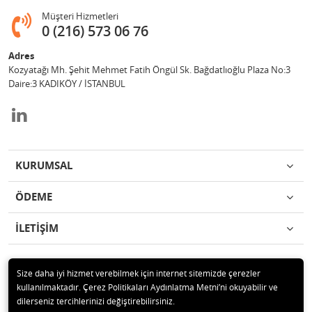
Müşteri Hizmetleri
0 (216) 573 06 76
Adres
Kozyatağı Mh. Şehit Mehmet Fatih Öngül Sk. Bağdatlıoğlu Plaza No:3
Daire:3 KADIKÖY / İSTANBUL
KURUMSAL
ÖDEME
İLETİŞİM
Size daha iyi hizmet verebilmek için internet sitemizde çerezler
kullanılmaktadır. Çerez Politikaları Aydınlatma Metni’ni okuyabilir ve
© 2019 DENKER ELEKTRONİK VE BİLGİSAYAR SAN. TİC. A.Ş. Tüm hakları
dilerseniz tercihlerinizi değiştirebilirsiniz.
saklıdır.