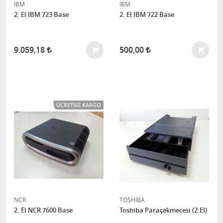
IBM
IBM
2. El IBM 723 Base
2. El IBM 722 Base
9.059,18
500,00
ÜCRETSIZ KARGO
NCR
TOSHIBA
2. El NCR 7600 Base
Toshiba Paraçekmecesi (2.El)