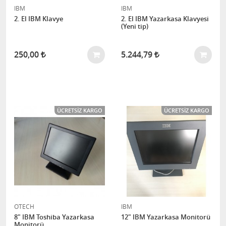
IBM
IBM
2. El IBM Klavye
2. El IBM Yazarkasa Klavyesi
(Yeni tip)
250,00
5.244,79
ÜCRETSIZ KARGO
ÜCRETSIZ KARGO
OTECH
IBM
8" IBM Toshiba Yazarkasa
12" IBM Yazarkasa Monitorü
Monitorü