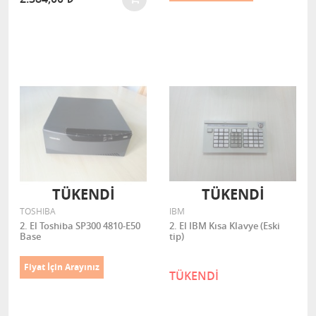
TÜKENDI
TÜKENDI
TOSHIBA
IBM
2. El Toshiba SP300 4810-E50
2. El IBM Kısa Klavye (Eski
Base
tip)
Fiyat İçin Arayınız
TÜKENDİ