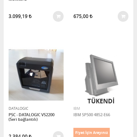
3.099,19
675,00
TÜKENDI
DATALOGIC
IBM
PSC - DATALOGIC VS2200
IBM SP500 4852-E66
(Seri bağlantılı)
Fiyat İçin Arayınız
2.384,00