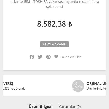
1. kalite IBM - TOSHİBA yazarkasa uyumlu muadil para
çekmecesi
8.582,38
24 AY GARANTI
Facebook
Twitter
Pinterest
Favorilere Ekle
ORJINAL ÜRÜNLER
Ürünlerimiz %100 orjinaldir.
Ürün Bilgisi
Yorumlar
(0)