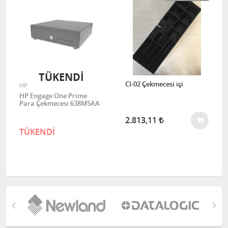
TÜKENDI
CI-02 Çekmecesi içi
HP
HP Engage One Prime
Para Çekmecesi 638M5AA
2.813,11
TÜKENDİ