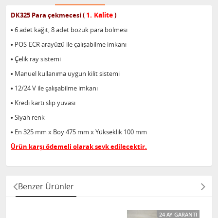
1. Kalite
DK325 Para çekmecesi
(
)
•
6 adet kağıt, 8 adet bozuk para bölmesi
•
POS-ECR arayüzü ile çalışabilme imkanı
•
Çelik ray sistemi
•
Manuel kullanıma uygun kilit sistemi
•
12/24 V ile çalışabilme imkanı
•
Kredi kartı slip yuvası
•
Siyah renk
•
En 325 mm x Boy 475 mm x Yükseklik 100 mm
Ürün karşı ödemeli olarak sevk edilecektir.
Benzer Ürünler
24 AY GARANTI