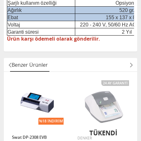
Şarjlı kullanım özelliği
Opsiyonel
Ağırlık
520 gr.
Ebat
155 x 137 x 82
Voltaj
220 - 240 V, 50/60 Hz AC /
Garanti süresi
2 Yıl
Ürün karşı ödemeli olarak gönderilir.
Benzer Ürünler
24 AY GARANTI
%18 İNDIRIM
TÜKENDI
Swat DP-2308 EVB
DENKER