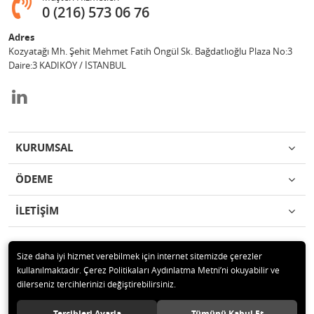
0 (216) 573 06 76
Adres
Kozyatağı Mh. Şehit Mehmet Fatih Öngül Sk. Bağdatlıoğlu Plaza No:3
Daire:3 KADIKÖY / İSTANBUL
KURUMSAL
ÖDEME
İLETİŞİM
Size daha iyi hizmet verebilmek için internet sitemizde çerezler
kullanılmaktadır. Çerez Politikaları Aydınlatma Metni’ni okuyabilir ve
© 2019 DENKER ELEKTRONİK VE BİLGİSAYAR SAN. TİC. A.Ş. Tüm hakları
dilerseniz tercihlerinizi değiştirebilirsiniz.
saklıdır.
Tercihleri Ayarla
Tümünü Kabul Et