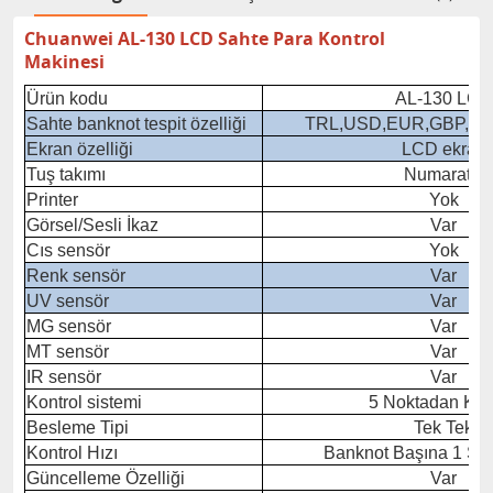
Chuanwei AL-130 LCD Sahte Para Kontrol
Makinesi
Ürün kodu
AL-130 LCD
Sahte banknot tespit özelliği
TRL,USD,EUR,GBP,CH
Ekran özelliği
LCD ekran
Tuş takımı
Numaratik
Printer
Yok
Görsel/Sesli İkaz
Var
Cıs sensör
Yok
Renk sensör
Var
UV sensör
Var
MG sensör
Var
MT sensör
Var
IR sensör
Var
Kontrol sistemi
5 Noktadan Kon
Besleme Tipi
Tek Tek
Kontrol Hızı
Banknot Başına 1 Sn
Güncelleme Özelliği
Var